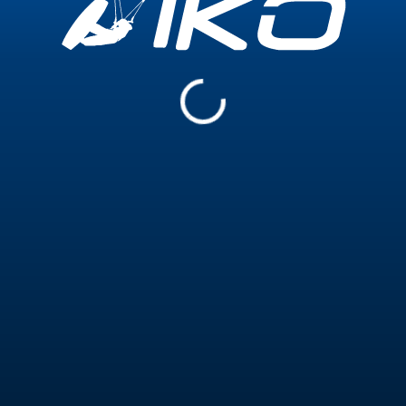
urgers
Neuigkeiten
reen IKO
e