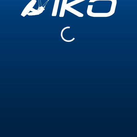
TIVALS ET COMBA
ica Moda
remium